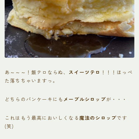
あ～～～！飯テロならぬ、
スイーツテロ
！！！ほっぺ
た落ちちゃいますっ。
どちらのパンケーキにも
メープルシロップ
が・・・
これはもう最高においしくなる
魔法のシロップ
です
(笑)