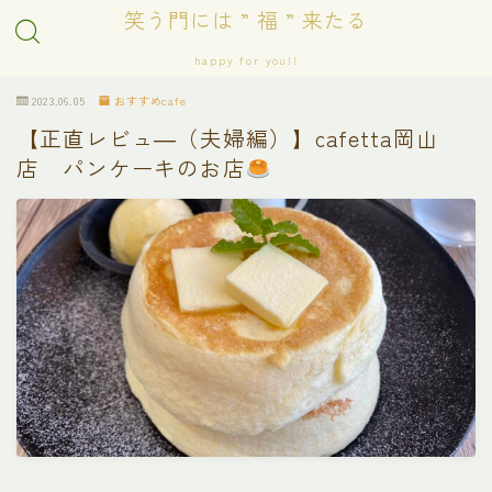
笑う門には ” 福 ” 来たる
happy for you!!
2023.06.05
おすすめcafe
【正直レビュ―（夫婦編）】cafetta岡山
店 パンケーキのお店