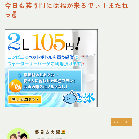
今日も笑う門には福が来るでぃ！またね
っ✌
ABOUT ME
夢見る夫婦
ブロガー/子ども好き